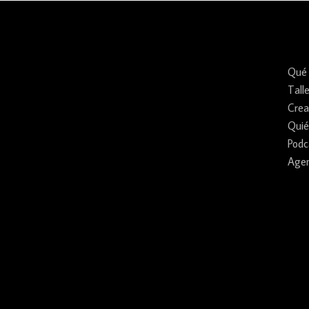
Qué
Tall
Crea
Qui
Podc
Age