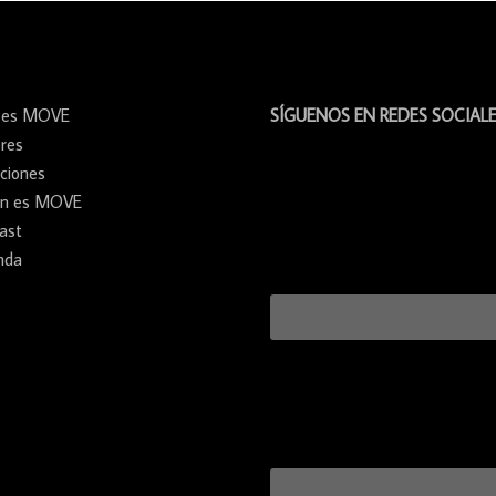
 es MOVE
SÍGUENOS EN REDES SOCIAL
eres
ciones
én es MOVE
ast
nda